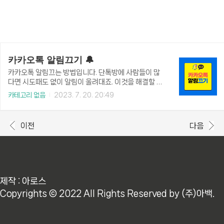
카카오톡 알림끄기 🔔
카카오톡 알림끄는 방법입니다. 단톡방에 사람들이 많
다면 시도때도 없이 알림이 울려대죠. 이것을 해결할 수
있는 방법입니다. 카카오톡 알림끄기 카카오톡 목록에
카테고리 없음
2023. 7. 20. 20:49
서 알림을 끄고자 하는 채팅방으로 들어갑니다. 우측상
단에 가로 3줄을 클릭해줍니다. 여기에서 메뉴박스가
나오는데 메뉴박스 하단에 있는 종모양 아이콘을 클릭
이전
다음
합니다. 알림을 껐다는 표시가 나타나고 알림이 울리지
않습니다. 알림이 꺼져있는 카카오톡 단톡방이나 채팅
방 리스트에 이렇게 알림꺼짐 아이콘 표시가 나옵니다.
함께 보면 좋은 글 👉👉👉 카카오톡 pc버전 다운로드
🤩 (tistory.com) 유료 이미지 사이트 BEST 12개 목
록 요즘 들어 블로그나 유튜브 영상 콘텐츠 제작 시 무
제작 : 아로스
료 이미지보다는 유료 이미지를 사용하는 추세입니다.
Copyrights © 2022 All Rights Reserved by (주)아백.
과거에는 사진 편집 ..