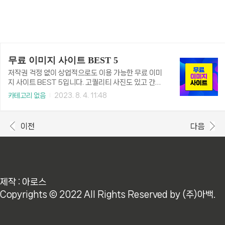
무료 이미지 사이트 BEST 5
저작권 걱정 없이 상업적으로도 이용 가능한 무료 이미
지 사이트 BEST 5입니다. 고퀄리티 사진도 있고 간단
한 편집 툴도 제공되고 있어서 편리하게 작업할 수 있습
카테고리 없음
2023. 8. 4. 11:48
니다. 또한 별도의 회원가입 절차나 프로그램 설치 없이
바로 무료 이미지 다운로드해서 사용하실 수 있습니다.
그리고 용량 제한도 없어서 원하는 만큼 마음껏 저장하
이전
다음
셔도 됩니다. 그럼 각 사이트별 특징 및 주의사항에 대
해서 자세히 알아보겠습니다. 가장 많이 이용하는 무료
이미지 사이트 5곳입니다. 1. 픽사베이 픽사베이는 한
국에서 가장 많이 알려진 사이트가 아닌가 합니다. Pix
abay는 방대한 고품질 이미지, 일러스트레이션 및 벡
터 그래픽 컬렉션을 제공하는 인기 플랫폼입니다. 사진,
제작 : 아로스
일러스트, 동영상, 아트웍, 디자인 등 다양한 콘텐츠를
Copyrights © 2022 All Rights Reserved by (주)아백.
찾을 수 ..