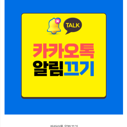
카카오톡 알림끄기