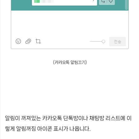
(카카오톡 알림끄기)
알림이 꺼져있는 카카오톡 단톡방이나 채팅방 리스트에 이
렇게 알림꺼짐 아이콘 표시가 나옵니다.