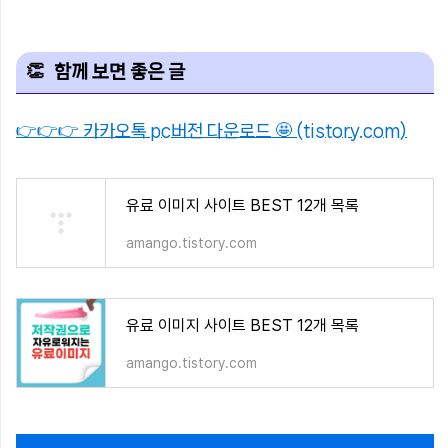
함께 보면 좋은 글
👉👉👉 카카오톡 pc버전 다운로드 🤩 (tistory.com)
유료 이미지 사이트 BEST 12개 목록
amango.tistory.com
유료 이미지 사이트 BEST 12개 목록
amango.tistory.com