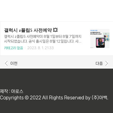
갤럭시 z플립5 사전예약 💥
갤럭시 z플립5 사전예약이 8월 1일부터 8월 7일까지
시작되었습니다. 공식 출시일은 8월 12일입니다. 사전
예약을 통해 조금 더 저렴하게 구매할 수 있고 사전 구
카테고리 없음
2023. 8. 1. 21:33
매혜택되 있으니 놓치면 아깝습니다. z플립5 사전예약
바로가기 >> 갤럭시 z플립5 사전예약 가격 용량에 따
라 가격차이가 있습니다. 사전예약을 통해 구매시 할인
이전
다음
적용됩니다. 용량 가격 256GB 1,399,200원 512G
B 1,520,200원 삼성카드로 결제하면 5%까지 할인
받아 1,297,035원에 구매할 수 있습니다. 그 외에 삼
성닷컴 즉시 할인 2.4%와 무이자 할부까지 받을 수 있
으면 사전예약 구매가격은 낮아집니다. 그리고 중고 추
가보상 프로그램을 이용하면 최대 15만원까지 추가보
제작 : 아로스
상을 해주니 구매 가격은 더 낮아집니다. ※ 삼성카드
Copyrights © 2022 All Rights Reserved by (주)아백.
결제..