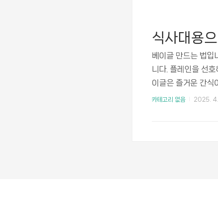
베이킹 파우더 1/2
볼(중형 및 대형) 
식사대용으로
베이글 만드는 법입니
니다. 플레인을 선호
이글은 즐거운 간식이
다. 확인해 보고 천
카테고리 없음
2025. 4.
와 준비물 도구를 확
이스트 2 ¼티스푼이
뜻한 물 1 ½ 컵을 
등이 필요합니다. 필
구로는 반죽할 믹싱볼