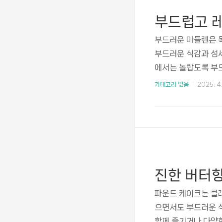
부드럽고 
부드러운 마들렌은 
부드러운 식감과 섬세
에서는 놀랍도록 부드
들렌을 만드는 과정
카테고리 없음
2025. 4.
시다!마들렌 만들기
하세요. 큰 달걀 2개
바닐라 추출물 1작은
큰술과 다용도 밀가루 
4 작은 술 그리고 녹
파운드 케이크는 클
으면서도 부드러운 식
함께 즐기거나 다양