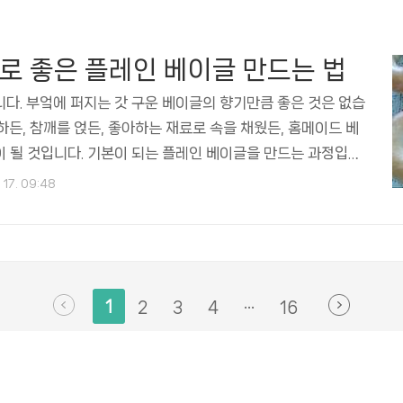
작은술 그리고 소금 1/4작은술이 필요합니다. 준비 도구는 믹싱
그리고 반죽을 위해 전기 믹서 또는 휴대용 거품기가..
 좋은 플레인 베이글 만드는 법
다. 부엌에 퍼지는 갓 구운 베이글의 향기만큼 좋은 것은 없습
하든, 참깨를 얹든, 좋아하는 재료로 속을 채웠든, 홈메이드 베
 될 것입니다. 기본이 되는 플레인 베이글을 만드는 과정입니
천히 따라 만들어보세요.베이글 재료와 준비물 도구베이글 재료
 17. 09:48
인하고 준비해주세요. 재료는 강력 빵가루 4컵과 활성 드라이
 필요합니다. 그리고 과립 설탕 2큰술과 >소금 1 ½티스푼, 따
준비하세요. 옵션 토핑으로 참깨, 말린 양파 플레이크, 굵은소금
수 준비물은 아니기 때문에 없다면 그냥 넘어가세요. 준비물 도
과 거품기 또는 스푼이 필요합니다. 스탠드..
1
2
3
4
···
16