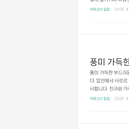
수 있습니다. 그럼 
카테고리 없음
2025. 4.
케이크 만들기파운드
파운드 케이크를 만들
운 무염 버터 1 ½ 
걀 4 개와 바닐라 
부풀리기 위해 베이킹
풍미 가득
풍미 가득한 부드러
다. 입안에서 사르르
사합니다. 친구와 가
버터 쿠키를 만드는
카테고리 없음
2025. 4.
료와 준비 도구버터
랑하게 녹인 무염 버터
라 추출물 1작은술입