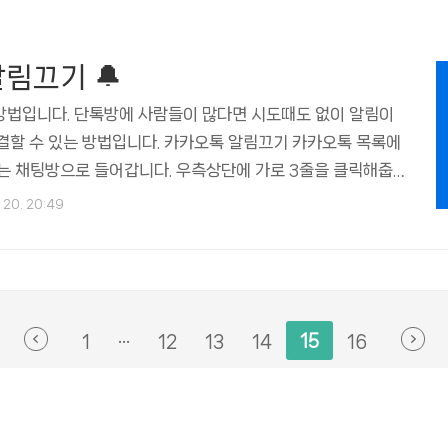
중고 추가보상 프로그램을 이용하면 최대 15만원까지 추가보상
 더 낮아집니다. ※ 삼성카드 결제..
림끄기 🔔
방법입니다. 단톡방에 사람들이 많다면 시도때도 없이 알림이
결할 수 있는 방법입니다. 카카오톡 알림끄기 카카오톡 목록에
는 채팅방으로 들어갑니다. 우측상단에 가로 3줄을 클릭해줍
뉴박스가 나오는데 메뉴박스 하단에 있는 종모양 아이콘을 클릭
 20. 20:49
는 표시가 나타나고 알림이 울리지 않습니다. 알림이 꺼져있는
 채팅방 리스트에 이렇게 알림꺼짐 아이콘 표시가 나옵니다.
👉👉 카카오톡 pc버전 다운로드 🤩 (tistory.com) 유료
T 12개 목록 요즘 들어 블로그나 유튜브 영상 콘텐츠 제작 시
료 이미지를 사용하는 추세입니다. 과거에는 사진 편집 ..
15
1
···
12
13
14
16