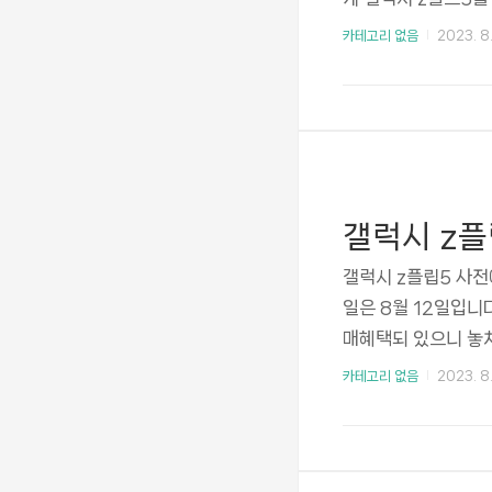
빠른 사전예약을 위해
카테고리 없음
2023. 8.
예약 바로가기 >> 
니다.) 갤럭시 z폴드
부터 8월 7일까지 
며, 바로 개통할 수
약은 전국 삼성 매장,
갤럭시 z플
갤럭시 z플립5 사전
일은 8월 12일입니
매혜택되 있으니 놓치
5 사전예약 가격 용
카테고리 없음
2023. 8. 
적용됩니다. 용량 가격 
로 결제하면 5%까지 
닷컴 즉시 할인 2.