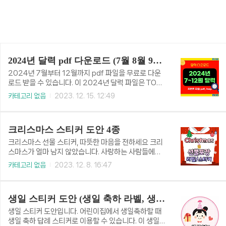
2024년 달력 pdf 다운로드 (7월 8월 9월 10월 11월 12월 )
2024년 7월부터 12월까지 pdf 파일을 무료로 다운
로드 받을 수 있습니다. 이 2024년 달력 파일은 TOP
3 목표형 달력입니다. 이미 2024년 1월부터 6월까지
카테고리 없음
2023. 12. 15. 12:49
전 달력 다운로드 페이지에서 다운로드하셨다면 이어
서 pdf, hwp 한글 달력 파일을 다운로드할 수 있습니
다. 달력 다운로드 바로가기👆 📁 목차2024년 7월 달
크리스마스 스티커 도안 4종
력2024년 7월 달력입니다. 매년 그렇듯이 7월과 11
월 달력에는 공휴일이 없습니다. 공휴일이 없지만 초복
크리스마스 선물 스티커, 따뜻한 마음을 전하세요 크리
과 중복이 있어 삼계탕먹는 날입니다.초복 날짜 : 7월 1
스마스가 얼마 남지 않았습니다. 사랑하는 사람들에게
5일중복 날짜 : 7월 25일 2024년 8월 달력 2024
선물을 준비하시는 분들 많으시죠? 크리스마스 선물에
카테고리 없음
2023. 12. 8. 16:47
년 8월 달력입니다. 8월 15일 광복절을 맞아 태극기를
특별함을 더해주는 크리스마스 선물 스티커입니다. 크
달아주세요. 8월에는 입추로 가을이 들어 오는 달입니
리스마스 선물 스티커 도안 메리 크리스마스~ 이 스티
다. 이달 말복도 있어 늦여름 초가을입..
커는 크리스마스의 대표적인 색상인 초록색과 빨강색
생일 스티커 도안 (생일 축하 라벨, 생일 답례 스티커)
을 사용했습니다. 귀여운 둥근 모서리와 선물 상자 디자
인이 눈길을 사로잡습니다. 이 크리스마스 스티커는 원
생일 스티커 도안입니다. 어린이집에서 생일축하할 때
형 모양으로, 크리스마스의 상징인 트리, 선물 상자, 리
생일 축하 답례 스티커로 이용할 수 있습니다. 이 생일