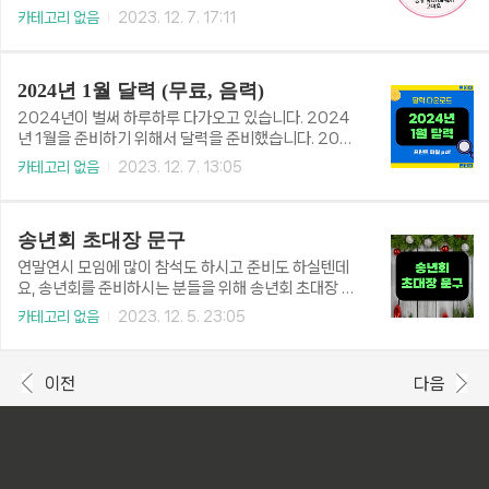
본 등으로 디자인되었습니다. 두께감 있는 종이에 프린
스티커 도안에는 "생일 축하해줘서 고마워" 문구가 들
카테고리 없음
2023. 12. 7. 17:11
트하여 선물 상자에 부착하면 크리스마스 분위기를 한
어 있습니다. 남아와 여아로 구분된 스티커이니 확인하
껏 살릴 수 있습니다. 또한, 스티커로 활용하면 크리스
시고 아래에서 바로 다운로드 받으세요. 생일 스티커
마스 트리 장식이나 어린이집 크리스마스 활동 등에도
도안 무료 다운로드👆 어린이집 추석 선물 스티커 라
사용할 수 있습니다. 크리스마스 선물 ..
2024년 1월 달력 (무료, 음력)
벨 도안 비밀번호어린이집이나 유치원에서 사용할 수
있는 추석 선물 스티커 원형 라벨 도안입니다. 추석 쯤
2024년이 벌써 하루하루 다가오고 있습니다. 2024
에 어린이집에서 친구들에게 또는 친구가 친구에게 선
년 1월을 준비하기 위해서 달력을 준비했습니다. 202
물보낼 때 구디백에 붙이면 좋은 구디백 라벨입lena.ti
4년 1월 달력 pdf를 무료로 다운로드하셔서 프린트해
카테고리 없음
2023. 12. 7. 13:05
story.com
사용하세요. 1월 달력에는 음력 달력 날짜가 5일 간격
으로 들어있습니다. 달력이지만 다이어리 겸으로 사용
할 수 있습니다.2024년 1월 달력 2024년 1월 달력은
송년회 초대장 문구
pdf 파일입니다. A4 용지 가로로 출력하여 사용할 수
있습니다. 달력 숫자 밑에 메모할 수 있는 칸이 있으므
연말연시 모임에 많이 참석도 하시고 준비도 하실텐데
로 계획 등을 적을 수 있도록 되어 있습니다. 책상용 다
요, 송년회를 준비하시는 분들을 위해 송년회 초대장 문
이어리 겸용으로 사용하셔도 될 것 같습니다. 2024
구를 준비해 봤습니다. 올 한 해를 마무리하고 서로 수
카테고리 없음
2023. 12. 5. 23:05
년 1월 달력 상단에는 1월의 목표를 3가지 적을 수 있는
고를 칭찬해 주며 내년 새해를 위해 희망찬 다짐을 해보
칸이 있습니다. 1월에 계획하시는 게 있다면 달력에 적
는 친목을 다지는 시간이므로 이런 내용으로 간단히 송
어두면 확실히 이루려고 노력하게 됩니다. 그리..
년회 초대장 문구로 양식을 만들 수 있습니다.송년회 초
이전
다음
대장 문구 작성법 송년회 초대장 인사말을 작성할 때는
누구를 대상으로 작성하는지에 따라 내용이 달라질 수
있습니다. 또한 인사말 목적은 무엇인지 생각해야 합니
다. 한 해 동안 함께한 소중한 사람들에게 감사의 마음
을 전하고 싶다면 그에 맞는 내용을 새해의 희망의 시작