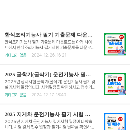
한식조리기능사 필기 기출문제 다운로드
한식조리기능사 필기 기출문제 다운로드는 아래 사이
트에서 한식조리기능사 필기시험 기출문제를 다운로드
하거나 온라인에서 풀어볼 수 있습니다. 한식조리기능
카테고리 없음
2024. 12. 26. 16:21
사 필기 기출문제한식조리기능사 필기 기출문제를 다
운로드받으세요. 기출문제로 출제 유형을 파악할 수 있
습니다. 필기 기출문제 바로가기👆 문제풀이닷컴 기
2025 굴착기(굴삭기) 운전기능사 필기 실기 시험 일정 및 접수하기
출문제CBT 기출문제기출넷 기출문제Kinz 기출문제
건시스템 기출문제한식조리기능사 필기책 교제 보기필
2025년 상시시험 굴착기(굴삭기) 운전기능사 필기 및
기 기출문제만으로는 필기시험에 합격할 수 없습니다.
실기시험 일정입니다. 시험일정을 확인하시고 접수기
꼭 필기책을 이용하세요. 2025 박문각 취밥러 시리즈
간에 빠르게 접수하세요. 시험접수는 선착순이므로 원
카테고리 없음
2024. 12. 17. 13:40
한식조리기능사 필기 - 한식 | 쿠팡쿠팡에서 5.0 구매
하는 날짜와 시간 및 장소에서 시험보려면 빠르게 접수
하고 더 많은 혜택을 받으세요! 지금 할인중인 다른 4 제
해야 합니다. 아울러 필기시험 준비를 위해 기출문제도
품도 바로 쿠팡에서 확인할 수 있습니다.www.coup
다운로드하여 풀어보세요. 🔰 큐넷 원서 접수시간🔰접
ang.com 2024 에듀윌 한식조..
2025 지게차 운전기능사 필기 시험 일정 접수 기출문제 다운로드
수시작일 10:00~접수종료일 18:00까지 큐넷 시험접
수 바로가기👆 📁 목차2025 굴착기 운전기능사 필기
2025년 지게차 운전기능사 필기시험 일정이 나왔습
시험 일정 2025년 굴착기 운전기능사 필기시험 일정
니다. 시험 원서 접수 일정과 필기시험 날짜를 확인하고