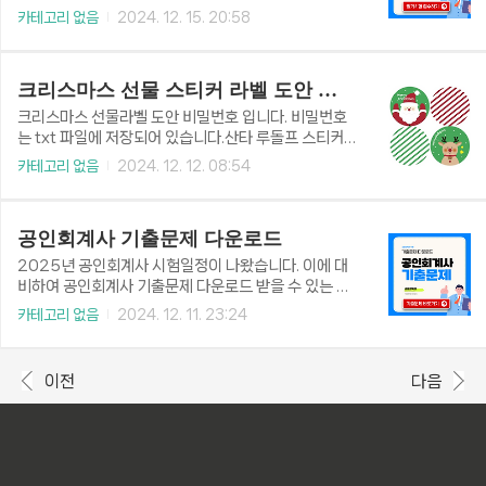
입니다. 원서접수 시작일부터 빠르게 시험 접수해야 원
차질없이 시험접수하시기 바랍니다. 필기시험을 준비
카테고리 없음
2024. 12. 15. 20:58
하는 장소와 시간에 시험볼 수 있습니다. 2025년 굴착
하기 위한 기출문제도 다운로드 사이트를 소개해드리
기 운전기능사 필기시험 일정회별원서접수필기시험제
니 기출문제를 다운로드 받아 출제성향을 파악해보시
1 회1. 7(화)~1. 8(수)1. 13(월)~1. 17(금)제 2 회1..
기 바래요. 상시시험 필기시험 접수는 선착순입니다.원
크리스마스 선물 스티커 라벨 도안 비밀번호
하는 날짜와 지역에서 시험보려면빠르게 접수하세
요. 지게차 필기시험 접수하기👆 📁 목차지게차 운전
크리스마스 선물라벨 도안 비밀번호 입니다. 비밀번호
기능사 필기시험 일정 2025년 지게차 운전기능사 필
는 txt 파일에 저장되어 있습니다.산타 루돌프 스티커
기시험 일정입니다. 작년에 비해 2회가 줄었습니다.✅
비밀번호 크리스마스 스티커 도안 #1 (크리스마스 선
카테고리 없음
2024. 12. 12. 08:54
원서접수 시작일 오전 10시부터 원서접수 마감일 오후
물포장 스티커)크리스마스 이미지크리스마스 스티커
6시까지 접수할 수 있습니다.2025년 상시 필기시험
도안 #1-크리스마스 선물포장 스티커-크리스마스 선
시행일정회별원서접수필기시험제 1 회1. 7(화)~1. 8
물 포장 라벨스티커~ 원형 라벨 스티커에요. 크리스마
(수)1. 13(월)~1. 17(금)제..
공인회계사 기출문제 다운로드
스 선물 상자를 포장할 때 이용할 수 있어요. 어린이집
크리스마스lena.tistory.com 크리스마스 선물상자
2025년 공인회계사 시험일정이 나왔습니다. 이에 대
스티커 비밀번호 크리스마스 선물 라벨 무료도안이에
비하여 공인회계사 기출문제 다운로드 받을 수 있는 곳
요. free download크리스마스 라벨 도안압니다. 크
에 대해 자세히 알아보겠습니다. 공인회계사 시험준비
카테고리 없음
2024. 12. 11. 23:24
리스마스가 얼마 남지 않았어요. 벌써부터 크리스마스
끝판왕!기출문제 다운로드공인회계사 기출문제 다운로
선물 라벨을 찾으시는 분들이 많네요. 벌써 크리스마스
드👆 공인회계사 기출문제 다운로드공인회계사 기출문
선물을 준비하셨나 봅니다. 올해도 따뜻하고 행복lena.
제를 다운로드받을 수 있는 방법은 여러 가지가 있습니
이전
다음
tistory..
다. 가장 일반적인 방법은 관련 웹사이트를 통해 다운로
드하는 것입니다. 또는 시판되는 교제를 통해 기출문제
를 접할 수 있습니다. 기출문제를 다운로드할 수 있는
사이트는 아래와 같습니다. 기출문제 다운로드 사이트
는 무료 또는 유료로 운영되는 곳이 있으니 확인하시고